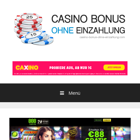
Springe
zum
Inhalt
Menü