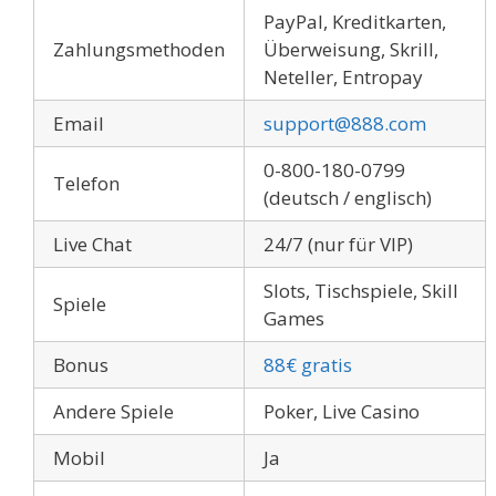
PayPal, Kreditkarten,
Zahlungsmethoden
Überweisung, Skrill,
Neteller, Entropay
Email
support@888.com
0-800-180-0799
Telefon
(deutsch / englisch)
Live Chat
24/7 (nur für VIP)
Slots, Tischspiele, Skill
Spiele
Games
Bonus
88€ gratis
Andere Spiele
Poker, Live Casino
Mobil
Ja