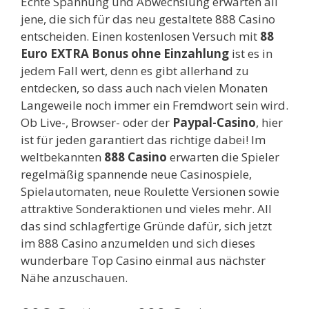
Echte Spannung und Abwechslung erwarten all
jene, die sich für das neu gestaltete 888 Casino
entscheiden. Einen kostenlosen Versuch mit
88
Euro EXTRA Bonus ohne Einzahlung
ist es in
jedem Fall wert, denn es gibt allerhand zu
entdecken, so dass auch nach vielen Monaten
Langeweile noch immer ein Fremdwort sein wird.
Ob Live-, Browser- oder der
Paypal-Casino
, hier
ist für jeden garantiert das richtige dabei! Im
weltbekannten
888 Casino
erwarten die Spieler
regelmäßig spannende neue Casinospiele,
Spielautomaten, neue Roulette Versionen sowie
attraktive Sonderaktionen und vieles mehr. All
das sind schlagfertige Gründe dafür, sich jetzt
im 888 Casino anzumelden und sich dieses
wunderbare Top Casino einmal aus nächster
Nähe anzuschauen.