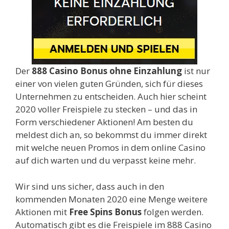
Der
888 Casino Bonus ohne Einzahlung
ist nur
einer von vielen guten Gründen, sich für dieses
Unternehmen zu entscheiden. Auch hier scheint
2020 voller Freispiele zu stecken – und das in
Form verschiedener Aktionen! Am besten du
meldest dich an, so bekommst du immer direkt
mit welche neuen Promos in dem online Casino
auf dich warten und du verpasst keine mehr.
Wir sind uns sicher, dass auch in den
kommenden Monaten 2020 eine Menge weitere
Aktionen mit
Free Spins Bonus
folgen werden.
Automatisch gibt es die Freispiele im 888 Casino