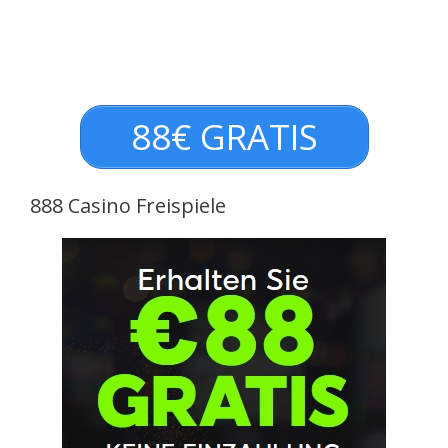
88€ GRATIS
888 Casino Freispiele