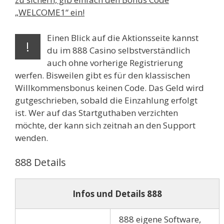
„WELCOME1“ ein!
Einen Blick auf die Aktionsseite kannst
!
du im 888 Casino selbstverständlich
auch ohne vorherige Registrierung
werfen. Bisweilen gibt es für den klassischen
Willkommensbonus keinen Code. Das Geld wird
gutgeschrieben, sobald die Einzahlung erfolgt
ist. Wer auf das Startguthaben verzichten
möchte, der kann sich zeitnah an den Support
wenden.
888 Details
Infos und Details 888
888 eigene Software,