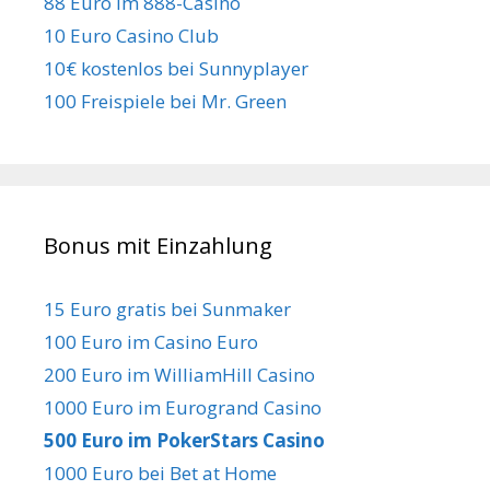
88 Euro im 888-Casino
10 Euro Casino Club
10€ kostenlos bei Sunnyplayer
100 Freispiele bei Mr. Green
Bonus mit Einzahlung
15 Euro gratis bei Sunmaker
100 Euro im Casino Euro
200 Euro im WilliamHill Casino
1000 Euro im Eurogrand Casino
500 Euro im PokerStars Casino
1000 Euro bei Bet at Home