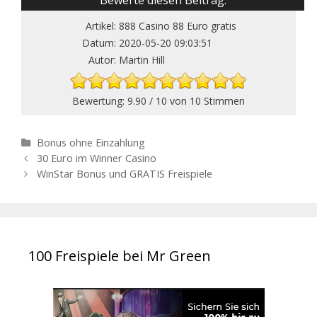
Artikel:
888 Casino 88 Euro gratis
Datum:
2020-05-20 09:03:51
Autor:
Martin Hill
9.90
/
10
von
10
Stimmen
Kategorien
Bonus ohne Einzahlung
Beitrags-
30 Euro im Winner Casino
Navigation
WinStar Bonus und GRATIS Freispiele
100 Freispiele bei Mr Green