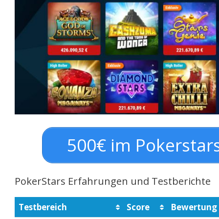
500€ im Pokerstars
PokerStars Erfahrungen und Testberichte
Testbereich
Score
Bewertung