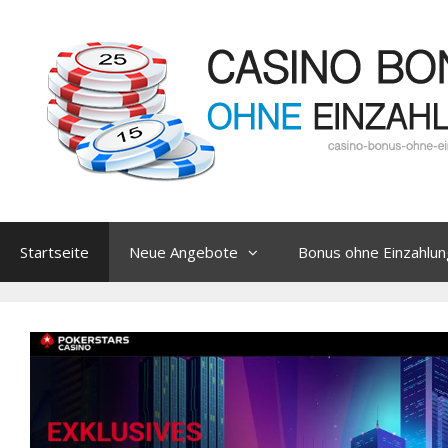
Springe
zum
Inhalt
Startseite
Neue Angebote
Bonus ohne Einzahlun