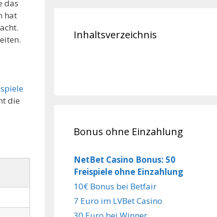
e das
n hat
acht.
Inhaltsverzeichnis
eiten.
spiele
ht die
Bonus ohne Einzahlung
NetBet Casino Bonus: 50
Freispiele ohne Einzahlung
10€ Bonus bei Betfair
7 Euro im LVBet Casino
30 Euro bei Winner