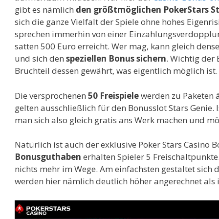
gibt es nämlich
den größtmöglichen PokerStars S
sich die ganze Vielfalt der Spiele ohne hohes Eigenri
sprechen immerhin von einer Einzahlungsverdopplung,
satten 500 Euro erreicht. Wer mag, kann gleich dens
und sich den
speziellen Bonus sichern
. Wichtig der
Bruchteil dessen gewährt, was eigentlich möglich ist.
Die versprochenen
50 Freispiele
werden zu Paketen á 
gelten ausschließlich für den Bonusslot Stars Genie. 
man sich also gleich gratis ans Werk machen und mö
Natürlich ist auch der exklusive Poker Stars Casin
Bonusguthaben
erhalten Spieler 5 Freischaltpunkte.
nichts mehr im Wege. Am einfachsten gestaltet sich
werden hier nämlich deutlich höher angerechnet als 