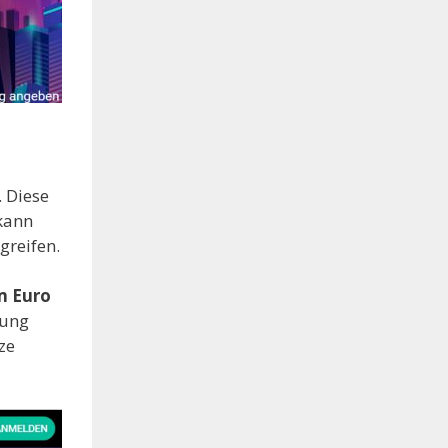
. Diese
 kann
greifen.
m Euro
lung
ze