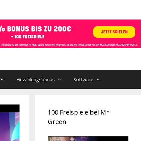
Einzahlungsbonus
Software
100 Freispiele bei Mr
Green