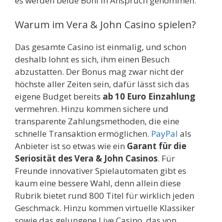
es werden beide Boni in Anspruch genommen.
Warum im Vera & John Casino spielen?
Das gesamte Casino ist einmalig, und schon
deshalb lohnt es sich, ihm einen Besuch
abzustatten. Der Bonus mag zwar nicht der
höchste aller Zeiten sein, dafür lässt sich das
eigene Budget bereits
ab 10 Euro Einzahlung
vermehren. Hinzu kommen sichere und
transparente Zahlungsmethoden, die eine
schnelle Transaktion ermöglichen.
PayPal
als
Anbieter ist so etwas wie ein
Garant für die
Seriosität des Vera & John Casinos
. Für
Freunde innovativer Spielautomaten gibt es
kaum eine bessere Wahl, denn allein diese
Rubrik bietet rund 800 Titel für wirklich jeden
Geschmack. Hinzu kommen virtuelle Klassiker
sowie das gelungene
Live Casino, das von