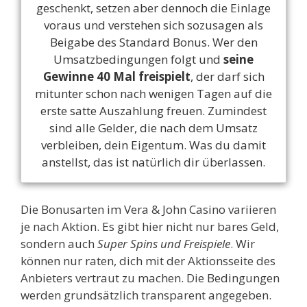
geschenkt, setzen aber dennoch die Einlage
voraus und verstehen sich sozusagen als
Beigabe des Standard Bonus. Wer den
Umsatzbedingungen folgt und
seine
Gewinne 40 Mal freispielt
, der darf sich
mitunter schon nach wenigen Tagen auf die
erste satte Auszahlung freuen. Zumindest
sind alle Gelder, die nach dem Umsatz
verbleiben, dein Eigentum. Was du damit
anstellst, das ist natürlich dir überlassen.
Die Bonusarten im Vera & John Casino variieren
je nach Aktion. Es gibt hier nicht nur bares Geld,
sondern auch
Super Spins und Freispiele
. Wir
können nur raten, dich mit der Aktionsseite des
Anbieters vertraut zu machen. Die Bedingungen
werden grundsätzlich transparent angegeben.