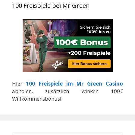
100 Freispiele bei Mr Green
Hier
100 Freispiele im Mr Green Casino
abholen, zusätzlich winken 100€
Willkommensbonus!