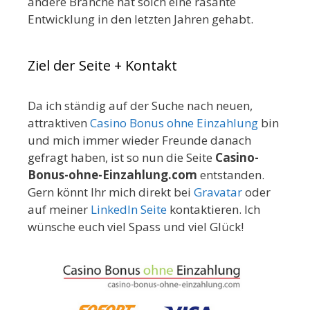
andere Branche hat solch eine rasante
Entwicklung in den letzten Jahren gehabt.
Ziel der Seite + Kontakt
Da ich ständig auf der Suche nach neuen,
attraktiven
Casino Bonus ohne Einzahlung
bin
und mich immer wieder Freunde danach
gefragt haben, ist so nun die Seite
Casino-
Bonus-ohne-Einzahlung.com
entstanden.
Gern könnt Ihr mich direkt bei
Gravatar
oder
auf meiner
LinkedIn Seite
kontaktieren. Ich
wünsche euch viel Spass und viel Glück!