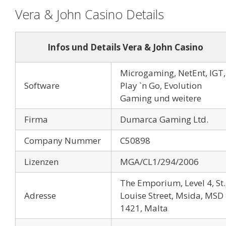
Vera & John Casino Details
Infos und Details Vera & John Casino
Microgaming, NetEnt, IGT,
Software
Play `n Go, Evolution
Gaming und weitere
Firma
Dumarca Gaming Ltd.
Company Nummer
C50898
Lizenzen
MGA/CL1/294/2006
The Emporium, Level 4, St.
Adresse
Louise Street, Msida, MSD
1421, Malta