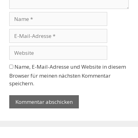
Name, E-Mail-Adresse und Website in diesem
Browser für meinen nächsten Kommentar
speichern.