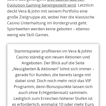
Evolution Gaming bereitgestellt wird
. Letztlich
deckt Vera & John mit seinem Portfolio eine
große Zielgruppe ab, wobei hier die klassische
Casino Unterhaltung im Vordergrund geht.
Sportwetten werden keine geboten – ebenso
wenig wie Skill Games.
Stammspieler profitieren im Vera & Johhn
Casino ständig von neuen Aktionen und
Angeboten. Der Blick auf die Seite
„Neuigkeiten & Aktionen“ lohnt sich immer –
gerade für Kunden, die bereits lange mit
dabei sind. Doch noch mehr reizt das VIP
Programm, denn Bonuspunkte lassen sich
auch ohne Echtgeldeinsatz sammeln.
Lediglich zum Erreichen höherer Stufen ist
es erforderlich, einmalig 10 oder mehr Euro