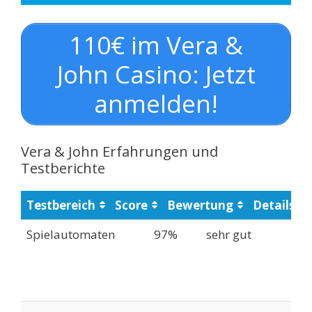
110€ im Vera &
John Casino: Jetzt
anmelden!
Vera & John Erfahrungen und
Testberichte
Testbereich
Score
Bewertung
Details
Testbereich
Score
Bewertung
Det
Spielautomaten
97%
sehr gut
Fas
Au
div
Her