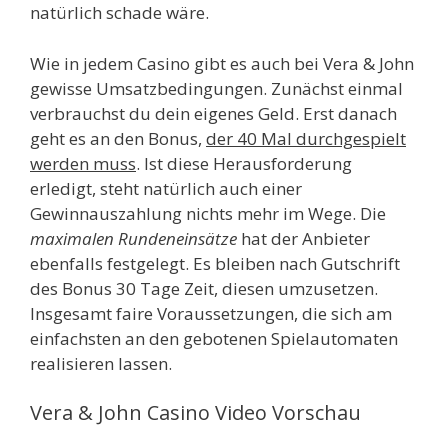
natürlich schade wäre.
Wie in jedem Casino gibt es auch bei Vera & John
gewisse Umsatzbedingungen. Zunächst einmal
verbrauchst du dein eigenes Geld. Erst danach
geht es an den Bonus,
der 40 Mal durchgespielt
werden muss
. Ist diese Herausforderung
erledigt, steht natürlich auch einer
Gewinnauszahlung nichts mehr im Wege. Die
maximalen Rundeneinsätze
hat der Anbieter
ebenfalls festgelegt. Es bleiben nach Gutschrift
des Bonus 30 Tage Zeit, diesen umzusetzen.
Insgesamt faire Voraussetzungen, die sich am
einfachsten an den gebotenen Spielautomaten
realisieren lassen.
Vera & John Casino Video Vorschau