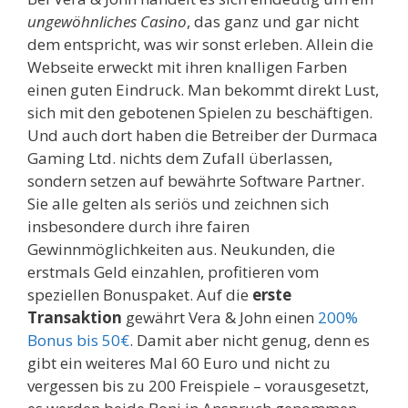
ungewöhnliches Casino
, das ganz und gar nicht
dem entspricht, was wir sonst erleben. Allein die
Webseite erweckt mit ihren knalligen Farben
einen guten Eindruck. Man bekommt direkt Lust,
sich mit den gebotenen Spielen zu beschäftigen.
Und auch dort haben die Betreiber der Durmaca
Gaming Ltd. nichts dem Zufall überlassen,
sondern setzen auf bewährte Software Partner.
Sie alle gelten als seriös und zeichnen sich
insbesondere durch ihre fairen
Gewinnmöglichkeiten aus. Neukunden, die
erstmals Geld einzahlen, profitieren vom
speziellen Bonuspaket. Auf die
erste
Transaktion
gewährt Vera & John einen
200%
Bonus bis 50€
. Damit aber nicht genug, denn es
gibt ein weiteres Mal 60 Euro und nicht zu
vergessen bis zu 200 Freispiele – vorausgesetzt,