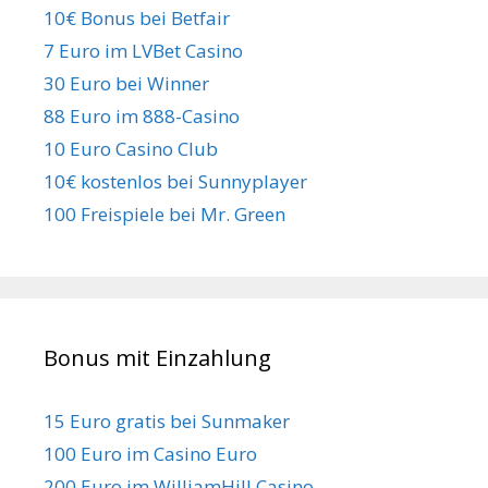
10€ Bonus bei Betfair
7 Euro im LVBet Casino
30 Euro bei Winner
88 Euro im 888-Casino
10 Euro Casino Club
10€ kostenlos bei Sunnyplayer
100 Freispiele bei Mr. Green
Bonus mit Einzahlung
15 Euro gratis bei Sunmaker
100 Euro im Casino Euro
200 Euro im WilliamHill Casino