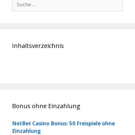
Suche
nach:
Inhaltsverzeichnis
Bonus ohne Einzahlung
NetBet Casino Bonus: 50 Freispiele ohne
Einzahlung