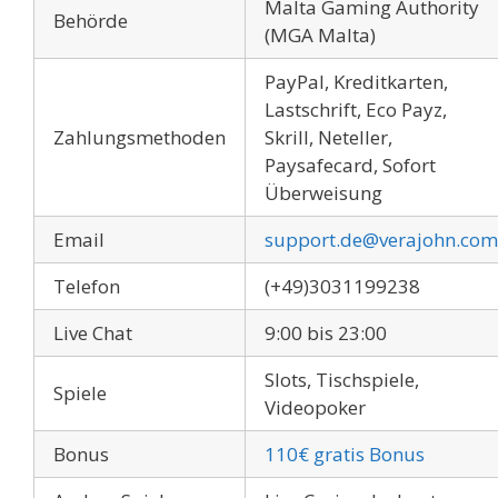
Malta Gaming Authority
Behörde
(MGA Malta)
PayPal, Kreditkarten,
Lastschrift, Eco Payz,
Zahlungsmethoden
Skrill, Neteller,
Paysafecard, Sofort
Überweisung
Email
support.de@verajohn.com
Telefon
(+49)3031199238
Live Chat
9:00 bis 23:00
Slots, Tischspiele,
Spiele
Videopoker
Bonus
110€ gratis Bonus